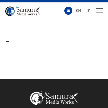
EN
JP
-